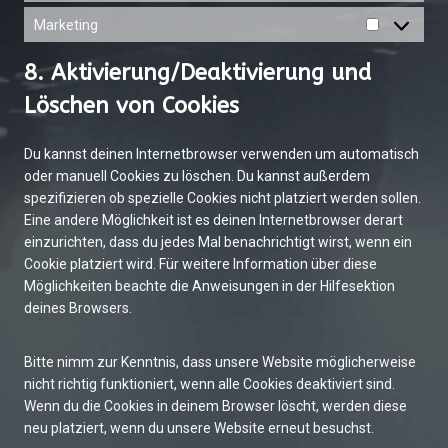
s
s
c
s
Marketing
M
t
e
s
a
i
-
8. Aktivierung/Deaktivierung und
r
g
b
k
Löschen von Cookies
e
l
e
s
o
t
c
Du kannst deinen Internetbrowser verwenden um automatisch
i
k
oder manuell Cookies zu löschen. Du kannst außerdem
n
s
spezifizieren ob spezielle Cookies nicht platziert werden sollen.
g
Eine andere Möglichkeit ist es deinen Internetbrowser derart
einzurichten, dass du jedes Mal benachrichtigt wirst, wenn ein
Cookie platziert wird. Für weitere Information über diese
Möglichkeiten beachte die Anweisungen in der Hilfesektion
deines Browsers.
Bitte nimm zur Kenntnis, dass unsere Website möglicherweise
nicht richtig funktioniert, wenn alle Cookies deaktiviert sind.
Wenn du die Cookies in deinem Browser löscht, werden diese
neu platziert, wenn du unsere Website erneut besuchst.