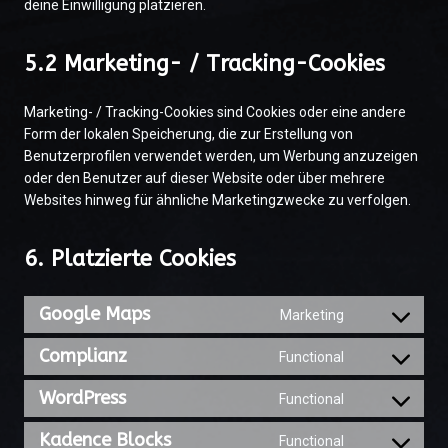
deine Einwilligung platzieren.
5.2 Marketing- / Tracking-Cookies
Marketing- / Tracking-Cookies sind Cookies oder eine andere
Form der lokalen Speicherung, die zur Erstellung von
Benutzerprofilen verwendet werden, um Werbung anzuzeigen
oder den Benutzer auf dieser Website oder über mehrere
Websites hinweg für ähnliche Marketingzwecke zu verfolgen.
6. Platzierte Cookies
Google Maps
Marketing
C
o
Complianz
Functional
C
n
o
s
WordPress
Functional
C
n
e
o
s
n
Kadence Blocks
Functional