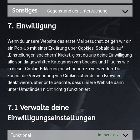
C
n
e
t
o
s
n
t
Sonstiges
Gegenstand der Untersuchung
C
n
e
t
o
o
s
n
t
s
7. Einwilligung
n
e
t
o
e
s
n
t
s
r
Wenn du unsere Website das erste Mal besuchst, zeigen wir dir
e
t
o
e
v
ein Pop-Up mit einer Erklärung über Cookies. Sobald du auf
n
t
s
r
i
„Einstellungen speichern“ klickst, gibst du uns deine Einwilligung
t
o
e
v
c
alle von dir gewählten Kategorien von Cookies und Plugins wie
t
s
r
i
e
in dieser Cookie-Erklärung beschrieben zu verwenden. Du
o
e
v
c
g
kannst die Verwendung von Cookies über deinen Browser
s
r
i
e
o
deaktivieren, aber bitte beachte, dass unsere Website dann
e
v
c
c
o
unter Umständen nicht richtig funktioniert.
r
i
e
o
g
v
c
w
m
l
i
e
o
p
e
7.1 Verwalte deine
c
k
r
l
-
Einwilligungseinstellungen
e
a
d
i
m
s
d
p
a
a
o
e
r
n
p
Funktional
Immer aktiv
n
n
e
z