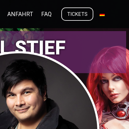
ANFAHRT
FAQ
TICKETS
L STIEF
*