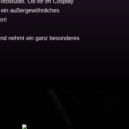
otostudio. Ob ihr im Cosplay
r ein außergewöhnliches
en!
 und nehmt ein ganz besonderes