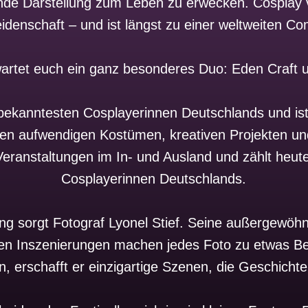
de Darstellung zum Leben zu erwecken. Cosplay v
denschaft – und ist längst zu einer weltweiten C
artet euch ein ganz besonderes Duo: Eden Craft u
bekanntesten Cosplayerinnen Deutschlands und ist 
hren aufwendigen Kostümen, kreativen Projekten und
 Veranstaltungen im In- und Ausland und zählt heu
Cosplayerinnen Deutschlands.
ung sorgt Fotograf Lyonel Stief. Seine außergewöhnl
llen Inszenierungen machen jedes Foto zu etwas 
n, erschafft er einzigartige Szenen, die Geschicht