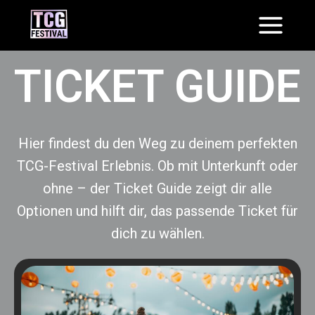
TICKET GUIDE
Hier findest du den Weg zu deinem perfekten
TCG-Festival Erlebnis. Ob mit Unterkunft oder
ohne – der Ticket Guide zeigt dir alle
Optionen und hilft dir, das passende Ticket für
dich zu wählen.